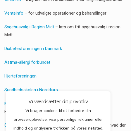
Venteinfo
– for udvalgte operationer og behandlinger
Sygehusvalg i Region Midt
– læs om frit sygehusvalg i region
Midt
Diabetesforeningen i Danmark
Astma-allergi forbundet
Hjerteforeningen
Sundhedsskolen i Norddjurs
Vi værdsætter dit privatliv
Misbrug af alkohol eller rusmidler
– Her finder du link til
Vi bruger cookies til at forbedre din
Rusmiddelcenter i Norddjurs
browseroplevelse, vise personlige reklamer eller
Sundhedstilbud i Norddjurs kommune
– Her kan du se, hvad der
indhold og analysere trafikken på vores netsted.