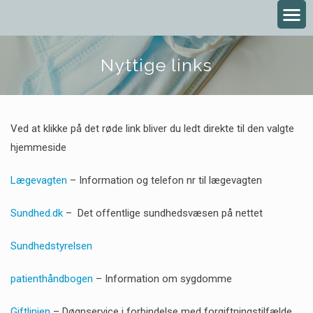
Nyttige links
Ved at klikke på det røde link bliver du ledt direkte til den valgte
hjemmeside
Lægevagten
– Information og telefon nr til lægevagten
Sundhed.dk
– Det offentlige sundhedsvæsen på nettet
Sundhedstyrelsen
patienthåndbogen
– Information om sygdomme
Giftlinien
– Døgnservice i forbindelse med forgiftningstilfælde