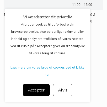
11.00 - 13.00
Fredag
08.00 - 16.00
08.00 - 10.30 &
Vi værdsætter dit privatliv
11.00 - 13.00
Vi bruger cookies til at forbedre din
browseroplevelse, vise personlige reklamer eller
indhold og analysere trafikken på vores netsted.
Ved at klikke på "Accepter" giver du dit samtykke
til vores brug af cookies.
Privatlivspolitik
CGM 2020 ©​ | All Rights Reserved
Læs mere om vores brug af cookies ved at klikke
her.
Accepter
Afvis